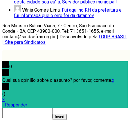
desta cidade sou eu" a. Servidor público municipal!
Vânia Gomes Lima:
Fui aqui no RH da prefeitura e
fui informada que o erro foi da dataprev
Rua Ministro Bulcão Viana, 7 - Centro, São Francisco do
Conde - BA, CEP 43900-000, Tel: 71 3651-1655, e-mail:
contato@sindsefran.org.br | Desenvolvido pela
LOUP BRASIL
| Site para Sindicatos
.
0
Qual sua opinião sobre o assunto? por favor, comente.
x
(
)
x
|
Responder
Insert