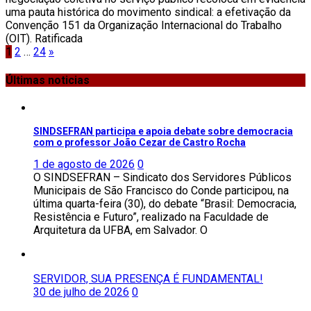
uma pauta histórica do movimento sindical: a efetivação da
Convenção 151 da Organização Internacional do Trabalho
(OIT). Ratificada
Paginação
1
2
…
24
»
de
Últimas noticias
posts
SINDSEFRAN participa e apoia debate sobre democracia
com o professor João Cezar de Castro Rocha
1 de agosto de 2026
0
O SINDSEFRAN – Sindicato dos Servidores Públicos
Municipais de São Francisco do Conde participou, na
última quarta-feira (30), do debate “Brasil: Democracia,
Resistência e Futuro”, realizado na Faculdade de
Arquitetura da UFBA, em Salvador. O
SERVIDOR, SUA PRESENÇA É FUNDAMENTAL!
30 de julho de 2026
0