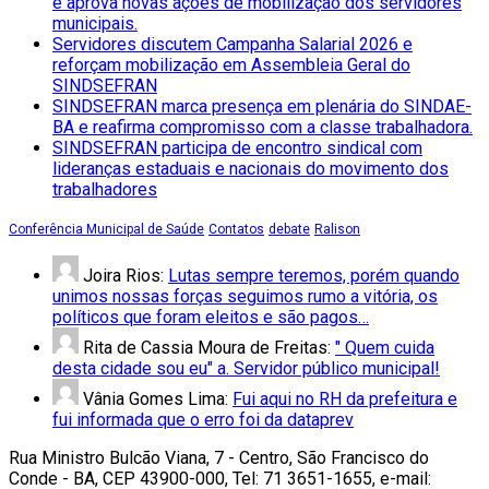
e aprova novas ações de mobilização dos servidores
municipais.
Servidores discutem Campanha Salarial 2026 e
reforçam mobilização em Assembleia Geral do
SINDSEFRAN
SINDSEFRAN marca presença em plenária do SINDAE-
BA e reafirma compromisso com a classe trabalhadora.
SINDSEFRAN participa de encontro sindical com
lideranças estaduais e nacionais do movimento dos
trabalhadores
Conferência Municipal de Saúde
Contatos
debate
Ralison
Joira Rios:
Lutas sempre teremos, porém quando
unimos nossas forças seguimos rumo a vitória, os
políticos que foram eleitos e são pagos…
Rita de Cassia Moura de Freitas:
" Quem cuida
desta cidade sou eu" a. Servidor público municipal!
Vânia Gomes Lima:
Fui aqui no RH da prefeitura e
fui informada que o erro foi da dataprev
Rua Ministro Bulcão Viana, 7 - Centro, São Francisco do
Conde - BA, CEP 43900-000, Tel: 71 3651-1655, e-mail: