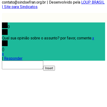
contato@sindsefran.org.br | Desenvolvido pela
LOUP BRASIL
| Site para Sindicatos
.
0
Qual sua opinião sobre o assunto? por favor, comente.
x
(
)
x
|
Responder
Insert