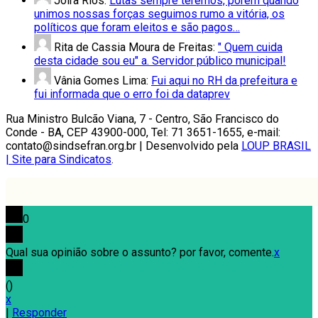
Joira Rios:
Lutas sempre teremos, porém quando
unimos nossas forças seguimos rumo a vitória, os
políticos que foram eleitos e são pagos…
Rita de Cassia Moura de Freitas:
" Quem cuida
desta cidade sou eu" a. Servidor público municipal!
Vânia Gomes Lima:
Fui aqui no RH da prefeitura e
fui informada que o erro foi da dataprev
Rua Ministro Bulcão Viana, 7 - Centro, São Francisco do
Conde - BA, CEP 43900-000, Tel: 71 3651-1655, e-mail:
contato@sindsefran.org.br | Desenvolvido pela
LOUP BRASIL
| Site para Sindicatos
.
0
Qual sua opinião sobre o assunto? por favor, comente.
x
(
)
x
|
Responder