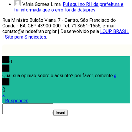
Vânia Gomes Lima:
Fui aqui no RH da prefeitura e
fui informada que o erro foi da dataprev
Rua Ministro Bulcão Viana, 7 - Centro, São Francisco do
Conde - BA, CEP 43900-000, Tel: 71 3651-1655, e-mail:
contato@sindsefran.org.br | Desenvolvido pela
LOUP BRASIL
| Site para Sindicatos
.
0
Qual sua opinião sobre o assunto? por favor, comente.
x
(
)
x
|
Responder
Insert