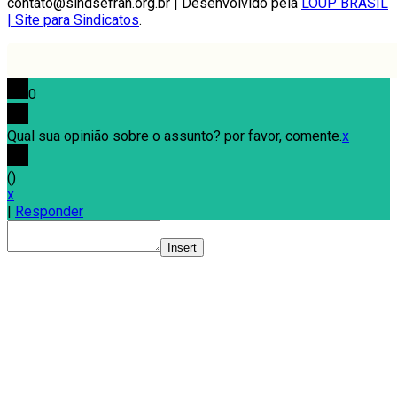
contato@sindsefran.org.br | Desenvolvido pela
LOUP BRASIL
| Site para Sindicatos
.
0
Qual sua opinião sobre o assunto? por favor, comente.
x
(
)
x
|
Responder
Insert