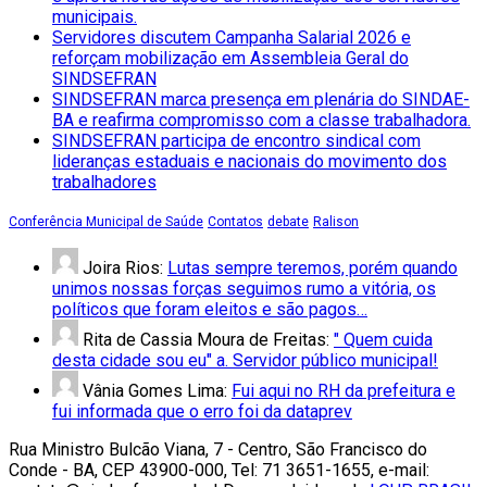
municipais.
Servidores discutem Campanha Salarial 2026 e
reforçam mobilização em Assembleia Geral do
SINDSEFRAN
SINDSEFRAN marca presença em plenária do SINDAE-
BA e reafirma compromisso com a classe trabalhadora.
SINDSEFRAN participa de encontro sindical com
lideranças estaduais e nacionais do movimento dos
trabalhadores
Conferência Municipal de Saúde
Contatos
debate
Ralison
Joira Rios:
Lutas sempre teremos, porém quando
unimos nossas forças seguimos rumo a vitória, os
políticos que foram eleitos e são pagos…
Rita de Cassia Moura de Freitas:
" Quem cuida
desta cidade sou eu" a. Servidor público municipal!
Vânia Gomes Lima:
Fui aqui no RH da prefeitura e
fui informada que o erro foi da dataprev
Rua Ministro Bulcão Viana, 7 - Centro, São Francisco do
Conde - BA, CEP 43900-000, Tel: 71 3651-1655, e-mail: