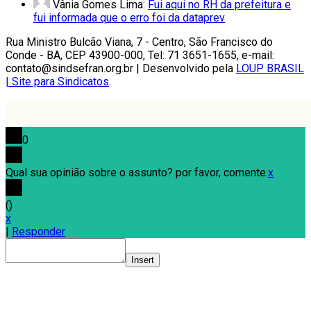
Vânia Gomes Lima:
Fui aqui no RH da prefeitura e
fui informada que o erro foi da dataprev
Rua Ministro Bulcão Viana, 7 - Centro, São Francisco do
Conde - BA, CEP 43900-000, Tel: 71 3651-1655, e-mail:
contato@sindsefran.org.br | Desenvolvido pela
LOUP BRASIL
| Site para Sindicatos
.
0
Qual sua opinião sobre o assunto? por favor, comente.
x
(
)
x
|
Responder
Insert