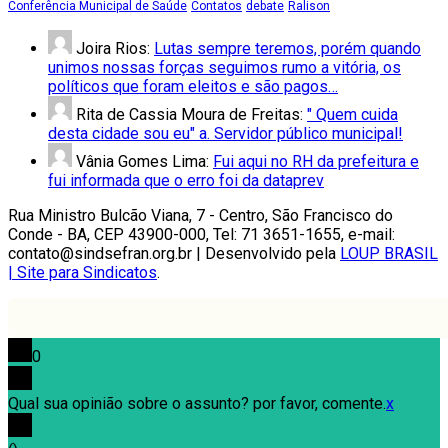
Conferência Municipal de Saúde
Contatos
debate
Ralison
Joira Rios:
Lutas sempre teremos, porém quando
unimos nossas forças seguimos rumo a vitória, os
políticos que foram eleitos e são pagos…
Rita de Cassia Moura de Freitas:
" Quem cuida
desta cidade sou eu" a. Servidor público municipal!
Vânia Gomes Lima:
Fui aqui no RH da prefeitura e
fui informada que o erro foi da dataprev
Rua Ministro Bulcão Viana, 7 - Centro, São Francisco do
Conde - BA, CEP 43900-000, Tel: 71 3651-1655, e-mail:
contato@sindsefran.org.br | Desenvolvido pela
LOUP BRASIL
| Site para Sindicatos
.
0
Qual sua opinião sobre o assunto? por favor, comente.
x