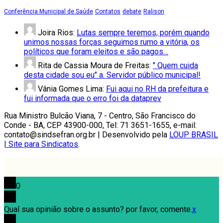
Conferência Municipal de Saúde
Contatos
debate
Ralison
Joira Rios:
Lutas sempre teremos, porém quando
unimos nossas forças seguimos rumo a vitória, os
políticos que foram eleitos e são pagos…
Rita de Cassia Moura de Freitas:
" Quem cuida
desta cidade sou eu" a. Servidor público municipal!
Vânia Gomes Lima:
Fui aqui no RH da prefeitura e
fui informada que o erro foi da dataprev
Rua Ministro Bulcão Viana, 7 - Centro, São Francisco do
Conde - BA, CEP 43900-000, Tel: 71 3651-1655, e-mail:
contato@sindsefran.org.br | Desenvolvido pela
LOUP BRASIL
| Site para Sindicatos
.
0
Qual sua opinião sobre o assunto? por favor, comente.
x